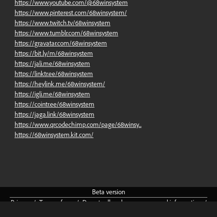
https://www.youtube.com/@68winsystem
https://www.pinterest.com/68winsystem/
https://www.twitch.tv/68winsystem
https://www.tumblr.com/68winsystem
https://gravatar.com/68winsystem
https://bit.ly/m/68winsystem
https://jali.me/68winsystem
https://linktr.ee/68winsystem
https://heylink.me/68winsystem/
https://igli.me/68winsystem
https://cointr.ee/68winsystem
https://jaga.link/68winsystem
https://www.qrcodechimp.com/page/68winsy...
https://68winsystem.kit.com/
Beta
version
Privacy
/
Terms
of
use
/
Do
not
sell
or
share
my
personal
information
/
Community
Guidelines
/
About
/
Cookie
preferences
English