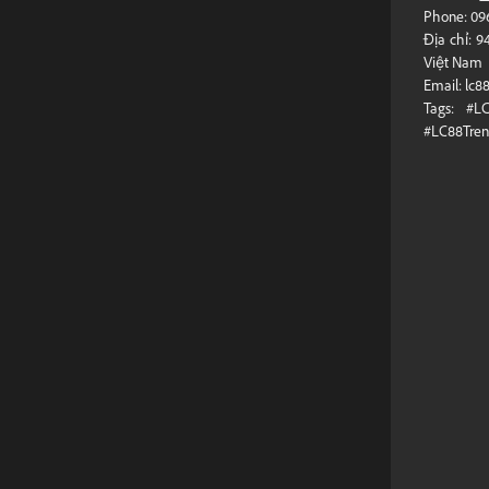
Phone: 09
Địa chỉ: 
Việt Nam
Email:
lc8
Tags: #L
#LC88Tre