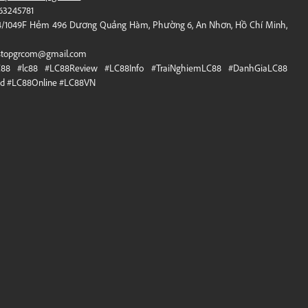
63245781
94/1049F Hẻm 496 Dương Quảng Hàm, Phường 6, An Nhơn, Hồ Chí Minh,
8topgrcom@gmail.com
C88 #lc88 #LC88Review #LC88Info #TraiNghiemLC88 #DanhGiaLC88
nd #LC88Online #LC88VN