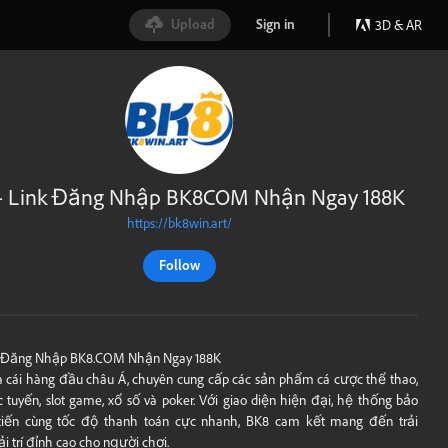
Upload
Sign in
3D & AR
- Link Đăng Nhập BK8COM Nhận Ngay 188K
https://bk8win.art/
Follow
k Đăng Nhập
BK8.COM
Nhận Ngay 188K
à cái hàng đầu châu Á, chuyên cung cấp các sản phẩm cá cược thể thao,
c tuyến, slot game, xổ số và poker. Với giao diện hiện đại, hệ thống bảo
tiến cùng tốc độ thanh toán cực nhanh, BK8 cam kết mang đến trải
i trí đỉnh cao cho người chơi.