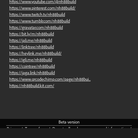
https://www.youtube.com/@nh88build
https://www.pinterest.com/nh88build/
https://www.twitch.tv/nh88build
https://www.tumblr.com/nh88build
https://gravatar.com/nh88build
https://bit.ly/m/nh88build
https://jali.me/nh88build
https://linktr.ee/nh88build
https://heylink.me/nh88build/
https://igli.me/nh88build
https://cointr.ee/nh88build
https://jaga.link/nh88build
https://www.qrcodechimp.com/page/nh88bui...
https://nh88build.kit.com/
Beta
version
Privacy
/
Terms
of
use
/
Do
not
sell
or
share
my
personal
information
/
Community
Guidelines
/
About
/
Cookie
preferences
English