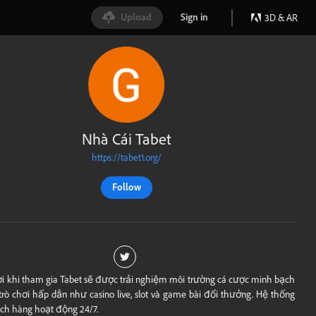
Upload
Sign in
3D & AR
Nhà Cái Tabet
https://tabet1.org/
Follow
i khi tham gia Tabet sẽ được trải nghiệm môi trường cá cược minh bạch
trò chơi hấp dẫn như casino live, slot và game bài đổi thưởng. Hệ thống
ách hàng hoạt động 24/7.