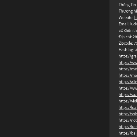
Thông Tin
Thương hi
Website:
h
Email:
luc
Số điện th
Địa chỉ: 
Zipcode: 
Hashtag: #
https://gr
https://w
https://me
https://ma
https://al
https://ww
https://suz
https://vi
https://l
https://so
https://no
https://ke
https://bai