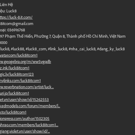
 Liên Hệ
ệu: Luck8
ttps://luck-8.it.com/
k8itcom@gmail.com
oại: 036916768
2897 Phạm Thế Hiển, Phường 7, Quận 8, Thành phố Hồ Chí Minh, Việt Nam
70000
luck8, #luck88, #luck8_com, #link_luck8, #nha_cai_luck8, #dang_ky_luck8
avatar.com/luck8itcom1
ww.geogebra.org/m/ww5vgqdb
z.ink/luck8itcom1
gic.ly/luck8itcom123
lmylinks.com/luck8itcom1
w.reverbnation.com/artist/luck...
uri.jp/luck8itcom1
olet.vn/user/show/id/15262553
eakedmodels.com/forum/members/l...
lo.to/luck8itcom1
tionpress.com/author/1502305
nhrao.com/members/luck8itcom1....
giang.violet.vn/user/show/id/...