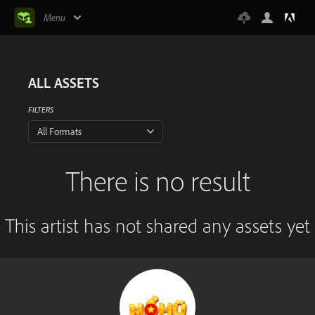
Menu
ALL ASSETS
FILTERS
All Formats
There is no result
This artist has not shared any assets yet