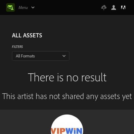
Menu
ALL ASSETS
FILTERS
All Formats
There is no result
This artist has not shared any assets yet