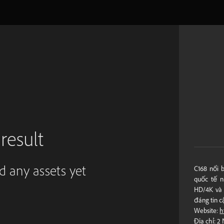
result
ed any assets yet
C168 nổi 
quốc tế 
HD/4K và 
đáng tin c
Website:
h
Địa chỉ: 2