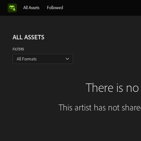
All Assets
Followed
ALL ASSETS
FILTERS
All Formats
There is no 
This artist has not shar