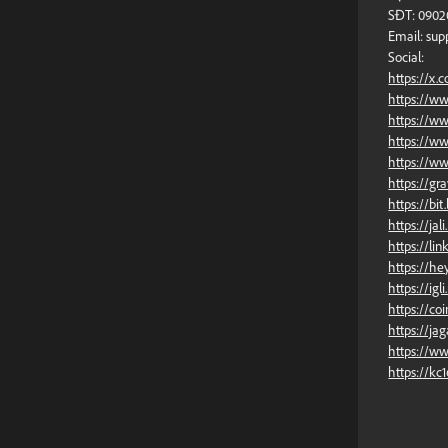
SĐT: 0902
Email:
sup
Social:
https://x.
https://w
https://ww
https://ww
https://w
https://gr
https://bi
https://ja
https://lin
https://he
https://ig
https://co
https://ja
https://w
https://kc