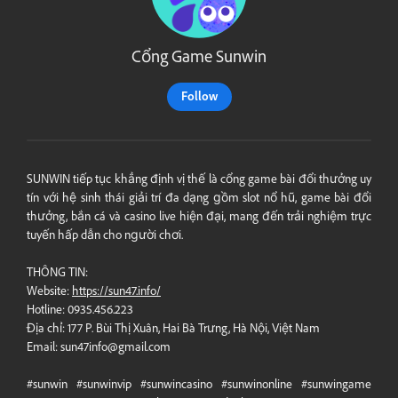
Cổng Game Sunwin
Follow
SUNWIN tiếp tục khẳng định vị thế là cổng game bài đổi thưởng uy
tín với hệ sinh thái giải trí đa dạng gồm slot nổ hũ, game bài đổi
thưởng, bắn cá và casino live hiện đại, mang đến trải nghiệm trực
tuyến hấp dẫn cho người chơi.
THÔNG TIN:
Website:
https://sun47.info/
Hotline: 0935.456.223
Địa chỉ: 177 P. Bùi Thị Xuân, Hai Bà Trưng, Hà Nội, Việt Nam
Email:
sun47info@gmail.com
#sunwin #sunwinvip #sunwincasino #sunwinonline #sunwingame