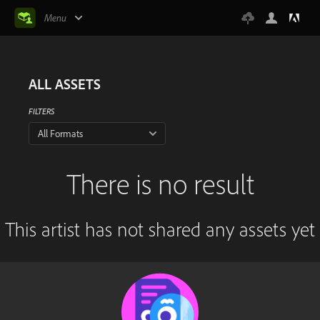
Menu
ALL ASSETS
FILTERS
All Formats
There is no result
This artist has not shared any assets yet