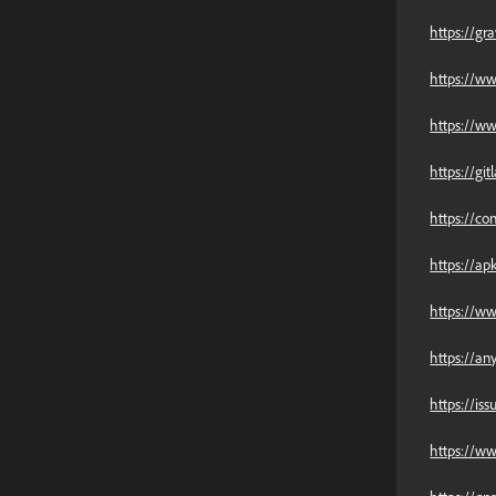
https://gr
https://ww
https://ww
https://gi
https://co
https://a
https://ww
https://a
https://is
https://ww