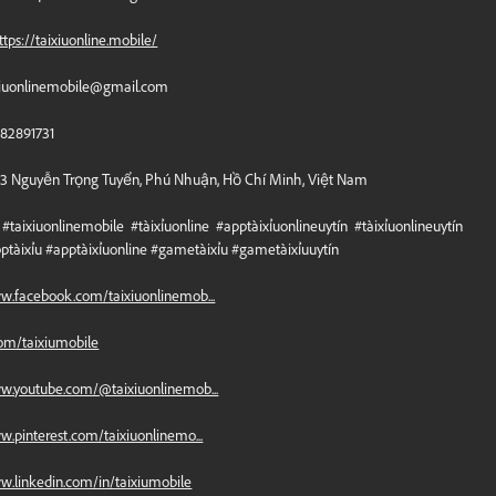
ttps://taixiuonline.mobile/
xiuonlinemobile@gmail.com
982891731
563 Nguyễn Trọng Tuyển, Phú Nhuận, Hồ Chí Minh, Việt Nam
#taixiuonlinemobile #tàixỉuonline #apptàixỉuonlineuytín #tàixỉuonlineuytín
pptàixỉu #apptàixỉuonline #gametàixỉu #gametàixỉuuytín
w.facebook.com/taixiuonlinemob...
com/taixiumobile
ww.youtube.com/@taixiuonlinemob...
w.pinterest.com/taixiuonlinemo...
w.linkedin.com/in/taixiumobile