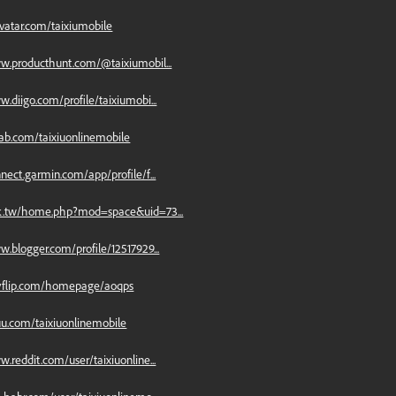
avatar.com/taixiumobile
w.producthunt.com/@taixiumobil...
w.diigo.com/profile/taixiumobi...
tlab.com/taixiuonlinemobile
nnect.garmin.com/app/profile/f...
pk.tw/home.php?mod=space&uid=73...
w.blogger.com/profile/12517929...
nyflip.com/homepage/aoqps
suu.com/taixiuonlinemobile
w.reddit.com/user/taixiuonline...