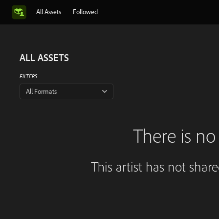
All Assets
Followed
ALL ASSETS
FILTERS
All Formats
There is no 
This artist has not shar