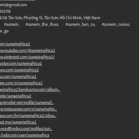
win@gmail.com
332118
04/38 Tân Sơn, Phường 15, Tân Sơn, Hồ Chí Minh, Việt Nam
 #sunwin, #sunwin_the_thao, #sunwin_ban_ca, #sunwin_casino,
da_ga
com/sunwinafrica2
ww.youtube.com/@sunwinafrica2
w.pinterest.com/sunwinafrica2/
avatar.com/sunwinafrica2
imeo.com/sunwinafrica2
suu.com/sunwinafrica2
00px.com/p/sunwinafrica2
nwinafrica2.bandcamp.com/album...
.site/sunwinafrica2
nimelist.net/profile/sunwinaf...
w.instapaper.com/p/sunwinafric...
squs.com/by/sunwinafrica2/abou...
out.me/sunwinafrica2
.readthedocs.org/profiles/sun...
a.habr.com/user/sunwinafrica