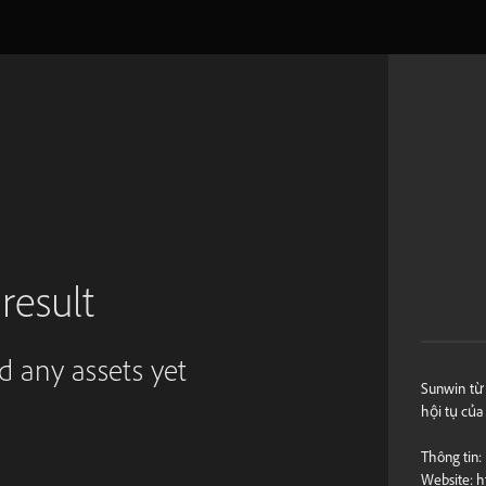
result
ed any assets yet
Sunwin từ 
hội tụ của
Thông tin:
Website:
h