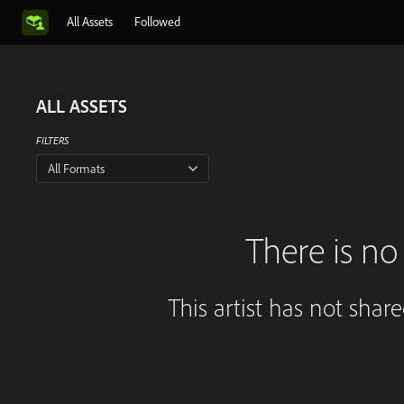
All Assets
Followed
ALL ASSETS
FILTERS
All Formats
There is no 
This artist has not shar