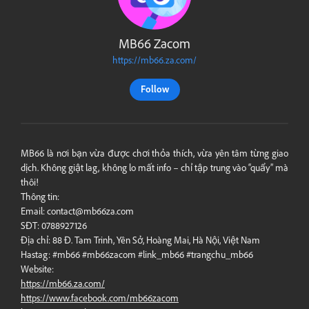
MB66 Zacom
https://mb66.za.com/
Follow
MB66 là nơi bạn vừa được chơi thỏa thích, vừa yên tâm từng giao
dịch. Không giật lag, không lo mất info – chỉ tập trung vào “quẩy” mà
thôi!
Thông tin:
Email:
contact@mb66za.com
SĐT: 0788927126
Địa chỉ: 88 Đ. Tam Trinh, Yên Sở, Hoàng Mai, Hà Nội, Việt Nam
Hastag: #mb66 #mb66zacom #link_mb66 #trangchu_mb66
Website:
https://mb66.za.com/
https://www.facebook.com/mb66zacom