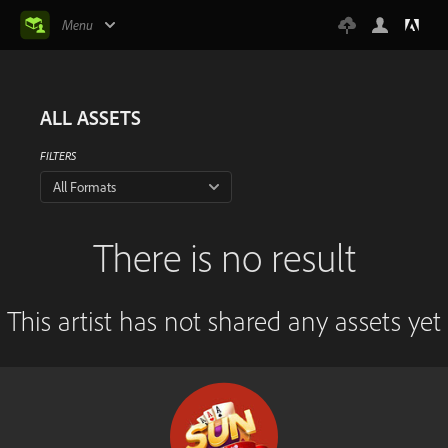
Menu
ALL ASSETS
FILTERS
All Formats
There is no result
This artist has not shared any assets yet