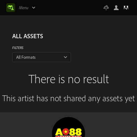
Menu
ALL ASSETS
FILTERS
All Formats
There is no result
This artist has not shared any assets yet