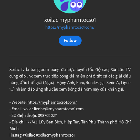
xoilac myphamtocso1
https://myphamtocso1.com/
Follow
Xoilac tv là trang xem bóng đá trực tuyến tốc độ cao, Xôi Lạc TV
cung cấp link xem trực tiếp bóng đá miễn phí ở tất cả các giải đấu
hàng đầu thế giới (Ngoại Hạng Anh, Euro, Bundesliga, Serie A, Ligue
1,...) nhằm đáp ứng nhu cầu xem bóng đá hôm nay của khán giả.
- Website:
https://myphamtocso1.com/
- Email:
xoilac.lienhe@myphamtocso1.com
- Số điện thoại: 0987020211
- Địa chỉ: 177/43 Lũy Bán Bích, Hiệp Tân, Tân Phú, Thành phố Hồ Chí
Minh
Hastag #Xoilac #xoilacmyphamtocso1