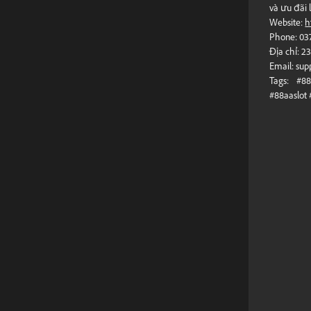
và ưu đãi 
Website:
h
Phone: 03
Địa chỉ: 2
Email:
sup
Tags: #8
#88aaslot