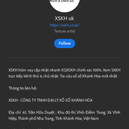
XSKH uk
https://xskh.co.uk/
Texture artist
Follow
XSKH hôm nay cập nhật nhanh KQXSKH chính xác 100%. Xem SXKH
trực tiếp 16h15 thứ 4, chủ nhật. Tra cứu xổ số Khánh Hòa mới nhất.
Thông tin liên hệ:
XSKH - CÔNG TY TNHH ĐẠI LÝ XỔ SỐ KHÁNH HÒA
Địa chỉ: 63 Trần Hữu Duyệt , Khu đô thị Vĩnh Điềm Trung, Xã Vĩnh
Hiệp, Thành phố Nha Trang, Tỉnh Khánh Hòa, Việt Nam