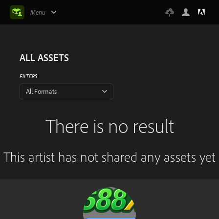
Menu
ALL ASSETS
FILTERS
All Formats
There is no result
This artist has not shared any assets yet