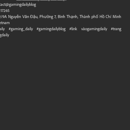
ntact@gamingdailyblog
217265
52/9A Nguyễn Văn Đậu, Phường 7, Bình Thạnh, Thành phố Hồ Chí Minh
ietnam
aily #gaming_daily #gamingdailyblog #link vàogamingdaily #trang
daily