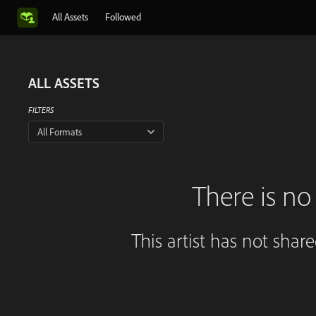
All Assets
Followed
ALL ASSETS
FILTERS
All Formats
There is no 
This artist has not shar