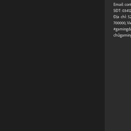
Email: co
SĐT: 0341
Địa chỉ: 
700000, V
#gamingd
chủgaming