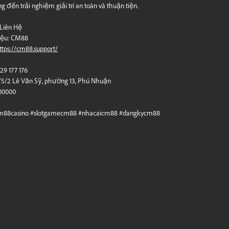
đến trải nghiệm giải trí an toàn và thuận tiện.
 Liên Hệ
iệu: CM88
ttps://cm88.support/
929 177 176
1/5/2 Lê Văn Sỹ, phường 13, Phú Nhuận
700000
m88casino #slotgamecm88 #nhacaicm88 #dangkycm88