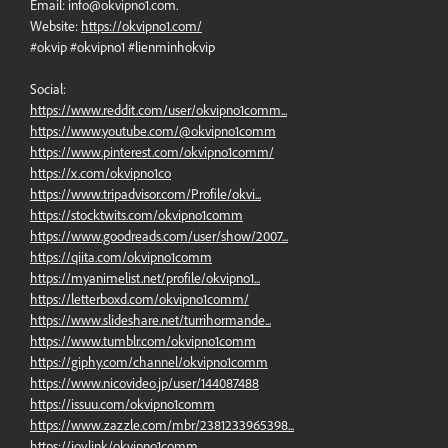
Email:
info@okvipno1.com
.
Website:
https://okvipno1.com/
#okvip #okvipno1 #lienminhokvip
Social:
https://www.reddit.com/user/okvipno1comm...
https://www.youtube.com/@okvipno1comm
https://www.pinterest.com/okvipno1comm/
https://x.com/okvipno1co
https://www.tripadvisor.com/Profile/okvi...
https://stocktwits.com/okvipno1comm
https://www.goodreads.com/user/show/2007...
https://qiita.com/okvipno1comm
https://myanimelist.net/profile/okvipno1...
https://letterboxd.com/okvipno1comm/
https://www.slideshare.net/turrihormande...
https://www.tumblr.com/okvipno1comm
https://giphy.com/channel/okvipno1comm
https://www.nicovideo.jp/user/144087488
https://issuu.com/okvipno1comm
https://www.zazzle.com/mbr/2381233965398...
https://joy.link/okvipno1comm