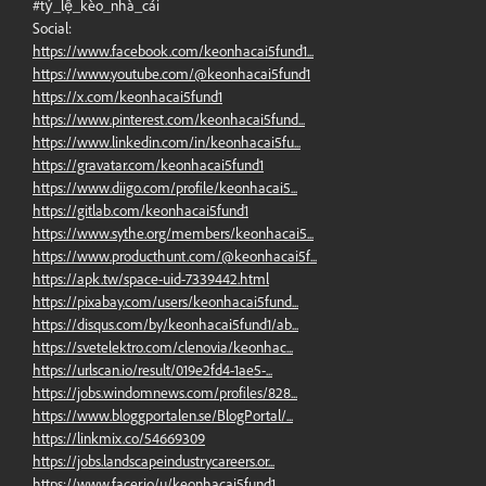
#tỷ_lệ_kèo_nhà_cái
Social:
https://www.facebook.com/keonhacai5fund1...
https://www.youtube.com/@keonhacai5fund1
https://x.com/keonhacai5fund1
https://www.pinterest.com/keonhacai5fund...
https://www.linkedin.com/in/keonhacai5fu...
https://gravatar.com/keonhacai5fund1
https://www.diigo.com/profile/keonhacai5...
https://gitlab.com/keonhacai5fund1
https://www.sythe.org/members/keonhacai5...
https://www.producthunt.com/@keonhacai5f...
https://apk.tw/space-uid-7339442.html
https://pixabay.com/users/keonhacai5fund...
https://disqus.com/by/keonhacai5fund1/ab...
https://svetelektro.com/clenovia/keonhac...
https://urlscan.io/result/019e2fd4-1ae5-...
https://jobs.windomnews.com/profiles/828...
https://www.bloggportalen.se/BlogPortal/...
https://linkmix.co/54669309
https://jobs.landscapeindustrycareers.or...
https://www.facer.io/u/keonhacai5fund1