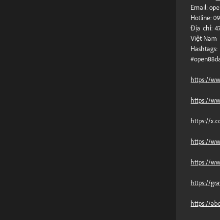
Email:
ope
Hotline: 0
Địa chỉ: 
Việt Nam
Hashtags
#open88d
https://w
https://w
https://x
https://w
https://w
https://g
https://a