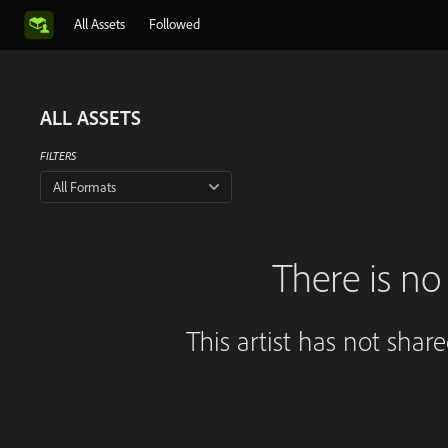
All Assets
Followed
ALL ASSETS
FILTERS
All Formats
There is no 
This artist has not shar