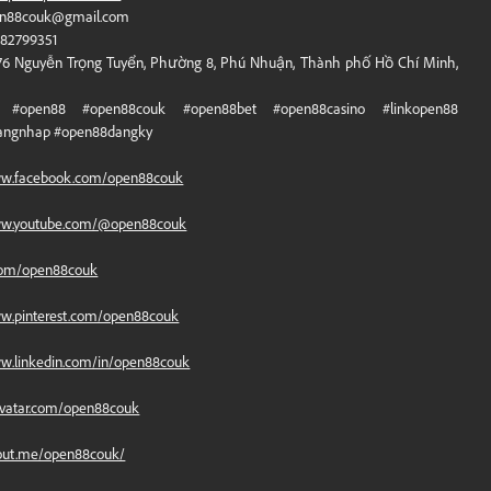
n88couk@gmail.com
982799351
476 Nguyễn Trọng Tuyển, Phường 8, Phú Nhuận, Thành phố Hồ Chí Minh,
: #open88 #open88couk #open88bet #open88casino #linkopen88
angnhap #open88dangky
ww.facebook.com/open88couk
ww.youtube.com/@open88couk
.com/open88couk
ww.pinterest.com/open88couk
ww.linkedin.com/in/open88couk
ravatar.com/open88couk
bout.me/open88couk/