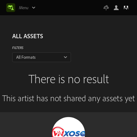
Menu
ALL ASSETS
FILTERS
All Formats
There is no result
This artist has not shared any assets yet