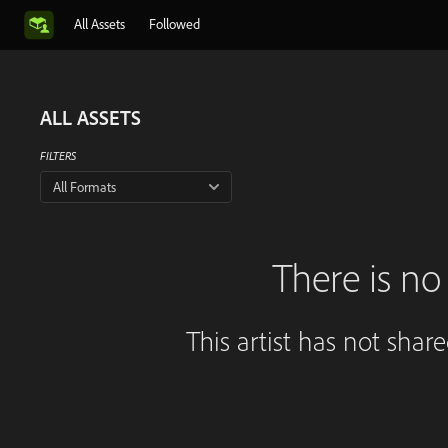
All Assets
Followed
ALL ASSETS
FILTERS
All Formats
There is no 
This artist has not shar