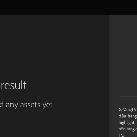
result
ed any assets yet
GaVangTV 
đấu hàng 
highlight
nền tảng 
TV.