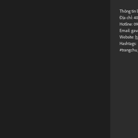
Thông tin 
Địa chỉ: 4
Hotline: 0
Email:
gav
Website:
h
Hashtags
#trangch