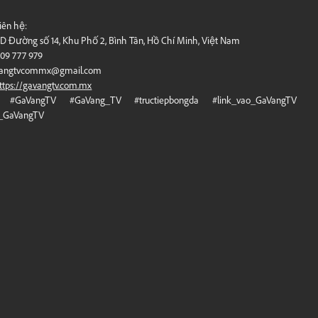
liên hệ:
0D Đường số 14, Khu Phố 2, Bình Tân, Hồ Chí Minh, Việt Nam
909 777 979
angtvcommx@gmail.com
ttps://gavangtv.com.mx
: #GaVangTV #GaVang_TV #tructiepbongda #link_vao_GaVangTV
u_GaVangTV