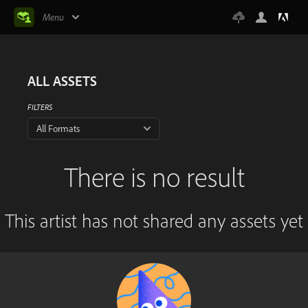
Menu
ALL ASSETS
FILTERS
All Formats
There is no result
This artist has not shared any assets yet