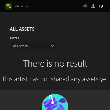
Menu
ALL ASSETS
FILTERS
All Formats
There is no result
This artist has not shared any assets yet