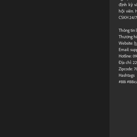
định kỳ v
hội viên.
CSKH 24/7 
Thông tin 
Thương hi
Website:
h
Email:
sup
Hotline: 0
Địa chỉ: 2
Zipcode: 
Hashtags
#88i #88ic