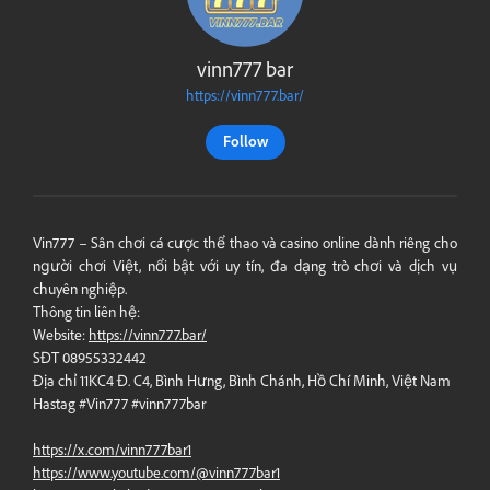
vinn777 bar
https://vinn777.bar/
Follow
Vin777 – Sân chơi cá cược thể thao và casino online dành riêng cho
người chơi Việt, nổi bật với uy tín, đa dạng trò chơi và dịch vụ
chuyên nghiệp.
Thông tin liên hệ:
Website:
https://vinn777.bar/
SĐT 08955332442
Địa chỉ 11KC4 Đ. C4, Bình Hưng, Bình Chánh, Hồ Chí Minh, Việt Nam
Hastag #Vin777 #vinn777bar
https://x.com/vinn777bar1
https://www.youtube.com/@vinn777bar1