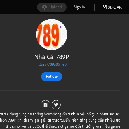
Upload
Sign in
3D & AR
Nhà Cái 789P
https://789p86.net/
Follow
hơi đa dạng cùng hệ thống hoạt động ổn định là yếu tố giúp nhiều người
chọn 789P khi tham gia giải trí trực tuyến. Nền tảng cung cấp nhiều trò
ị như casino live, cá cược thể thao, slot game đổi thưởng và nhiều game