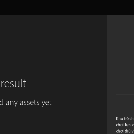
result
ed any assets yet
Kho trò c
chơi lựa 
chơi thú v