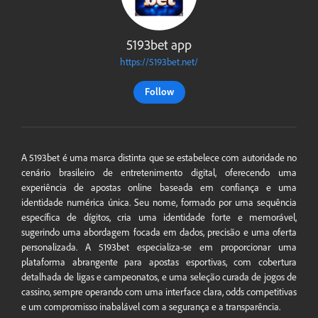
5193bet app
https://5193bet.net/
Follow
A 5193bet é uma marca distinta que se estabelece com autoridade no
cenário brasileiro de entretenimento digital, oferecendo uma
experiência de apostas online baseada em confiança e uma
identidade numérica única. Seu nome, formado por uma sequência
específica de dígitos, cria uma identidade forte e memorável,
sugerindo uma abordagem focada em dados, precisão e uma oferta
personalizada. A 5193bet especializa-se em proporcionar uma
plataforma abrangente para apostas esportivas, com cobertura
detalhada de ligas e campeonatos, e uma seleção curada de jogos de
cassino, sempre operando com uma interface clara, odds competitivas
e um compromisso inabalável com a segurança e a transparência.