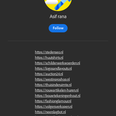
Asif rana
Follow
https://stedenseo.nl
https://huutshirts.nl
https://schilderwerkwoerden.nl
https://logosandlayouts.nl
https://auction24.nl
https://westinproshop.nl
https://thuisinderuimte.nl
https://rouwartikelen-huren.nl
https://bouwtekeningenhout.nl
https://fashionglamour.nl
https://volgersverkopen.nl
https://neerslagbot.nl