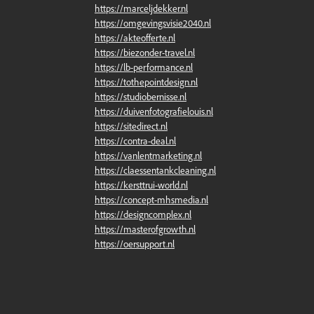
https://marceljdekker.nl
https://omgevingsvisie2040.nl
https://akteofferte.nl
https://biezonder-travel.nl
https://lb-performance.nl
https://tothepointdesign.nl
https://studiobernisse.nl
https://duivenfotografielouis.nl
https://sitedirect.nl
https://contra-deal.nl
https://vanlentmarketing.nl
https://claessentankcleaning.nl
https://kersttrui-world.nl
https://concept-mhsmedia.nl
https://designcomplex.nl
https://masterofgrowth.nl
https://oersupport.nl