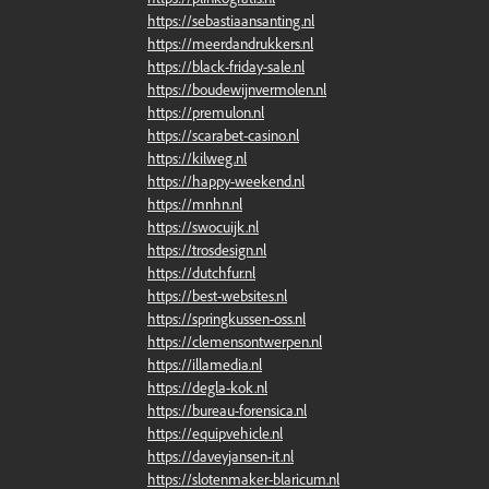
https://sebastiaansanting.nl
https://meerdandrukkers.nl
https://black-friday-sale.nl
https://boudewijnvermolen.nl
https://premulon.nl
https://scarabet-casino.nl
https://kilweg.nl
https://happy-weekend.nl
https://mnhn.nl
https://swocuijk.nl
https://trosdesign.nl
https://dutchfur.nl
https://best-websites.nl
https://springkussen-oss.nl
https://clemensontwerpen.nl
https://illamedia.nl
https://degla-kok.nl
https://bureau-forensica.nl
https://equipvehicle.nl
https://daveyjansen-it.nl
https://slotenmaker-blaricum.nl