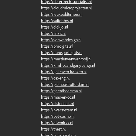
https://de-erfrechtspecialist.nl
https://cloudmicroprojecten.nl
https://leukeoldtimers.nl
https://saltohhw.nl
https://dickjol.nl
https://linkis.nl
https://vdbwebdesign.nl
https://bmdigital.nl
https://eurosportlights.nl
https://martienvanwanrooij.nl
https://kimhollandgangbangs.nl
https://fjallraven-kanken.nl
https://caxeng.nl
https://pleinoostrotterdam.nl
https://tjeerdboersma.nl
https://mas-en-co.nl
https://distrideals.nl
https://hvacsystem.nl
https://bet-casino.nl
https://atworkxx.nl
https://tnest.nl
https://plinkogratis.nl