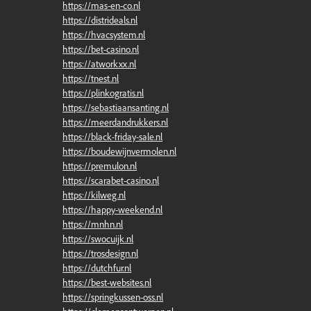
https://mas-en-co.nl
https://distrideals.nl
https://hvacsystem.nl
https://bet-casino.nl
https://atworkxx.nl
https://tnest.nl
https://plinkogratis.nl
https://sebastiaansanting.nl
https://meerdandrukkers.nl
https://black-friday-sale.nl
https://boudewijnvermolen.nl
https://premulon.nl
https://scarabet-casino.nl
https://kilweg.nl
https://happy-weekend.nl
https://mnhn.nl
https://swocuijk.nl
https://trosdesign.nl
https://dutchfur.nl
https://best-websites.nl
https://springkussen-oss.nl