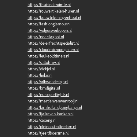
https://thuisinderuimte.nl
https://rouwartikelen-huren.nl
https://bouwtekeningenhout.nl
https://fashionglamour.nl
https://volgersverkopen.nl
https://neerslagbot.nl
https://de-erfrechtspecialist.nl
https://cloudmicroprojecten.nl
https://leukeoldtimers.nl
https://saltohhw.nl
https://dickjol.nl
https://linkis.nl
https://vdbwebdesign.nl
https://bmdigital.nl
https://eurosportlights.nl
https://martienvanwanrooij.nl
https://kimhollandgangbangs.nl
https://fjallraven-kanken.nl
https://caxeng.nl
https://pleinoostrotterdam.nl
https://tjeerdboersma.nl