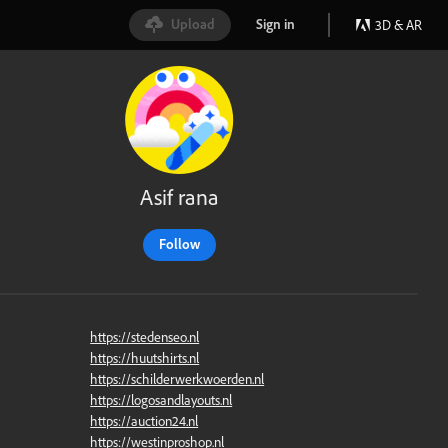
Upload
Sign in
3D & AR
Asif rana
Follow
https://stedenseo.nl
https://huutshirts.nl
https://schilderwerkwoerden.nl
https://logosandlayouts.nl
https://auction24.nl
https://westinproshop.nl