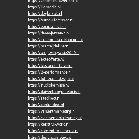
https://clemensontwerpen.nl
https://illamedia.nl
https://degla-kok.nl
https://bureau-forensica.nl
https://equipvehicle.nl
https://daveyjansen-it.nl
https://slotenmaker-blaricum.nl
https://marceljdekker.nl
https://omgevingsvisie2040.nl
https://akteofferte.nl
https://biezonder-travel.nl
https://lb-performance.nl
https://tothepointdesign.nl
https://studiobernisse.nl
https://duivenfotografielouis.nl
https://sitedirect.nl
https://contra-deal.nl
https://vanlentmarketing.nl
https://claessentankcleaning.nl
https://kersttrui-world.nl
https://concept-mhsmedia.nl
https://designcomplex.nl